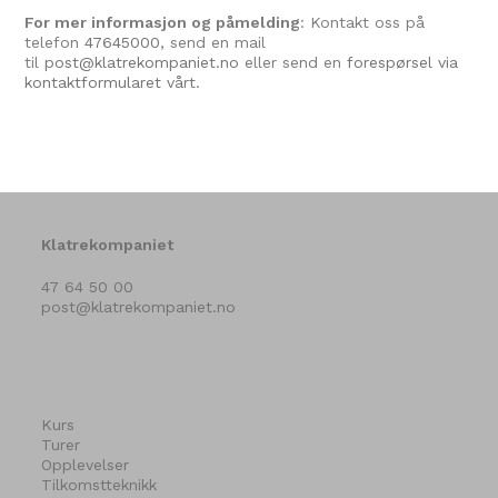
For mer informasjon og påmelding
: Kontakt oss på
telefon
47645000
, send en mail
til
post@klatrekompaniet.no
eller send en
forespørsel via
kontaktformularet vårt.
Klatrekompaniet
47 64 50 00
post@klatrekompaniet.no
Kurs
Turer
Opplevelser
Tilkomstteknikk