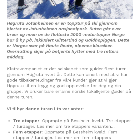
Høgruta Jotunheimen er en topptur på ski gjennom
hjertet av Jotunheimen nasjonalpark. Ruten går over
breer og noen av de flotteste 2000-metertopper Norge
har å by på, inkludert Glittertind og Galdhøpiggen. Dette
er Norges svar på Haute Route, alpenes klassiker.
Overnatting skjer på betjente hytter med tre retters
middag.
Klatrekompaniet er det selskapet som guider flest turer
gjennom Høgruta hvert år. Dette kombinert med at vi har
gode
tilbakemeldinger
fra våre kunder gjør at vi gjør
Høgruta til en trygg og god opplevelse for deg og din
gruppe. Vi bruker bare erfarne norske lokalkjente guider på
denne turen.
Vi tilbyr denne turen i to varianter:
Tre etapper
: Oppmøte på Bessheim kveld. Tre etapper
/ turdager. Les mer om tre etappers varianten…
Fem etapper
: Oppmøte på Bessheim kveld. Fem
etapper / turdager. Les mer om fem etappers