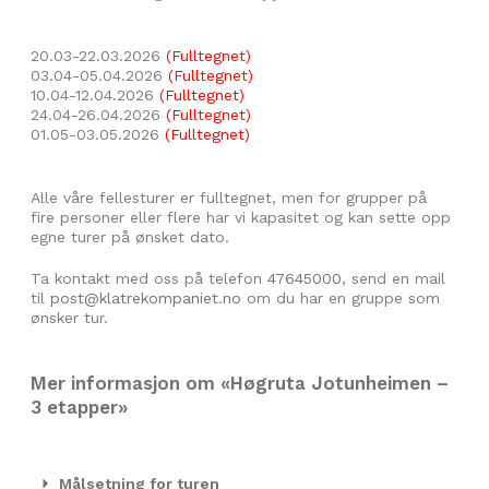
20.03-22.03.2026
(Fulltegnet)
03.04-05.04.2026
(Fulltegnet)
10.04-12.04.2026
(Fulltegnet)
24.04-26.04.2026
(Fulltegnet)
01.05-03.05.2026
(Fulltegnet)
Alle våre fellesturer er fulltegnet, men for grupper på
fire personer eller flere har vi kapasitet og kan sette opp
egne turer på ønsket dato.
Ta kontakt med oss på telefon
47645000
, send en mail
til
post@klatrekompaniet.no
om du har en gruppe som
ønsker tur.
Mer informasjon om «Høgruta Jotunheimen –
3 etapper»
Målsetning for turen