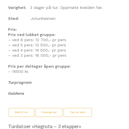
Varighet:
3 dager på tur. Oppmøte kvelden før.
Sted:
Jotunheimen
Pris:
Pris ved lukket gruppe:
– ved 6 pers: 12 700,- pr pers
– ved 5 pers: 13 500,- pr pers
– ved 4 pers: 14 500,- pr pers
– ved 3 pers: 16 000,- pr pers
Pris per deltager åpen gruppe:
– 14500 kr.
Turprogram
Guidene
Bestill tur
Forespørsel
Tips en venn
Turdatoer «Høgruta – 3 etapper»