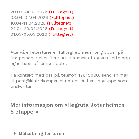
20.03-24.03.2026
(Fulltegnet)
03.04-07.04.2026
(Fulltegnet)
10.04-14.04.2026
(Fulltegnet)
24.04-28.04.2026
(Fulltegnet)
01.05-05.05.2026
(Fulltegnet)
Alle våre fellesturer er fulltegnet, men for grupper på
fire personer eller flere har vi kapasitet og kan sette opp
egne turer på ønsket dato.
Ta kontakt med oss på telefon
47645000
, send en mail
til
post@klatrekompaniet.no
om du har en gruppe som
ønsker tur.
Mer informasjon om «Høgruta Jotunheimen –
5 etapper»
Målsetning for turen