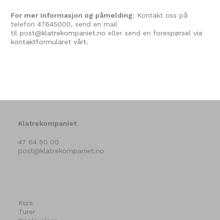
For mer informasjon og påmelding
: Kontakt oss på
telefon
47645000
, send en mail
til
post@klatrekompaniet.no
eller send en
forespørsel via
kontaktformularet vårt.
Klatrekompaniet
47 64 50 00
post@klatrekompaniet.no
Kurs
Turer