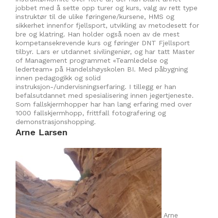
jobbet med å sette opp turer og kurs, valg av rett type
instruktør til de ulike føringene/kursene, HMS og
sikkerhet innenfor fjellsport, utvikling av metodesett for
bre og klatring. Han holder også noen av de mest
kompetansekrevende kurs og føringer DNT Fjellsport
tilbyr. Lars er utdannet sivilingeniør, og har tatt Master
of Management programmet «Teamledelse og
lederteam» på Handelshøyskolen BI. Med påbygning
innen pedagogikk og solid
instruksjon-/undervisningserfaring. I tillegg er han
befalsutdannet med spesialisering innen jegertjeneste.
Som fallskjermhopper har han lang erfaring med over
1000 fallskjermhopp, frittfall fotografering og
demonstrasjonshopping.
Arne Larsen
Arne