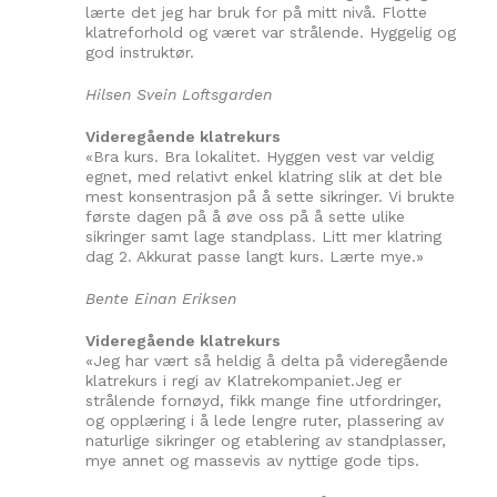
lærte det jeg har bruk for på mitt nivå. Flotte
klatreforhold og været var strålende. Hyggelig og
god instruktør.
Hilsen Svein Loftsgarden
Videregående klatrekurs
«Bra kurs. Bra lokalitet. Hyggen vest var veldig
egnet, med relativt enkel klatring slik at det ble
mest konsentrasjon på å sette sikringer. Vi brukte
første dagen på å øve oss på å sette ulike
sikringer samt lage standplass. Litt mer klatring
dag 2. Akkurat passe langt kurs. Lærte mye.»
Bente Einan Eriksen
Videregående klatrekurs
«Jeg har vært så heldig å delta på videregående
klatrekurs i regi av Klatrekompaniet.Jeg er
strålende fornøyd, fikk mange fine utfordringer,
og opplæring i å lede lengre ruter, plassering av
naturlige sikringer og etablering av standplasser,
mye annet og massevis av nyttige gode tips.