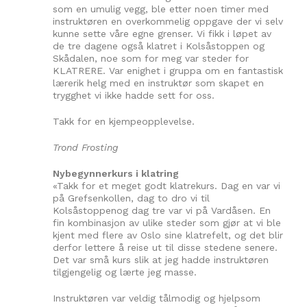
som en umulig vegg, ble etter noen timer med
instruktøren en overkommelig oppgave der vi selv
kunne sette våre egne grenser. Vi fikk i løpet av
de tre dagene også klatret i Kolsåstoppen og
Skådalen, noe som for meg var steder for
KLATRERE. Var enighet i gruppa om en fantastisk
lærerik helg med en instruktør som skapet en
trygghet vi ikke hadde sett for oss.
Takk for en kjempeopplevelse.
Trond Frosting
Nybegynnerkurs i klatring
«Takk for et meget godt klatrekurs. Dag en var vi
på Grefsenkollen, dag to dro vi til
Kolsåstoppenog dag tre var vi på Vardåsen. En
fin kombinasjon av ulike steder som gjør at vi ble
kjent med flere av Oslo sine klatrefelt, og det blir
derfor lettere å reise ut til disse stedene senere.
Det var små kurs slik at jeg hadde instruktøren
tilgjengelig og lærte jeg masse.
Instruktøren var veldig tålmodig og hjelpsom