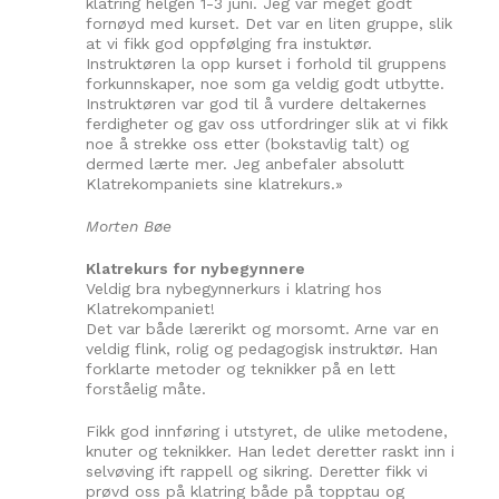
klatring helgen 1-3 juni. Jeg var meget godt
fornøyd med kurset. Det var en liten gruppe, slik
at vi fikk god oppfølging fra instuktør.
Instruktøren la opp kurset i forhold til gruppens
forkunnskaper, noe som ga veldig godt utbytte.
Instruktøren var god til å vurdere deltakernes
ferdigheter og gav oss utfordringer slik at vi fikk
noe å strekke oss etter (bokstavlig talt) og
dermed lærte mer. Jeg anbefaler absolutt
Klatrekompaniets sine klatrekurs.»
Morten Bøe
Klatrekurs for nybegynnere
Veldig bra nybegynnerkurs i klatring hos
Klatrekompaniet!
Det var både lærerikt og morsomt. Arne var en
veldig flink, rolig og pedagogisk instruktør. Han
forklarte metoder og teknikker på en lett
forståelig måte.
Fikk god innføring i utstyret, de ulike metodene,
knuter og teknikker. Han ledet deretter raskt inn i
selvøving ift rappell og sikring. Deretter fikk vi
prøvd oss på klatring både på topptau og