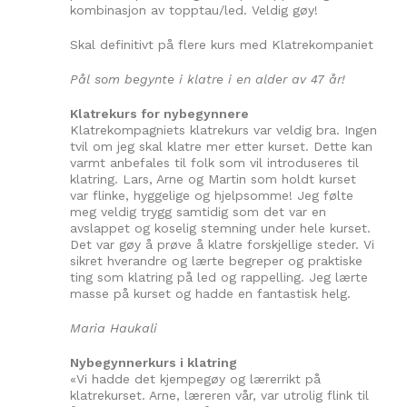
kombinasjon av topptau/led. Veldig gøy!
Skal definitivt på flere kurs med Klatrekompaniet
Pål som begynte i klatre i en alder av 47 år!
Klatrekurs for nybegynnere
Klatrekompagniets klatrekurs var veldig bra. Ingen
tvil om jeg skal klatre mer etter kurset. Dette kan
varmt anbefales til folk som vil introduseres til
klatring. Lars, Arne og Martin som holdt kurset
var flinke, hyggelige og hjelpsomme! Jeg følte
meg veldig trygg samtidig som det var en
avslappet og koselig stemning under hele kurset.
Det var gøy å prøve å klatre forskjellige steder. Vi
sikret hverandre og lærte begreper og praktiske
ting som klatring på led og rappelling. Jeg lærte
masse på kurset og hadde en fantastisk helg.
Maria Haukali
Nybegynnerkurs i klatring
«Vi hadde det kjempegøy og lærerrikt på
klatrekurset. Arne, læreren vår, var utrolig flink til