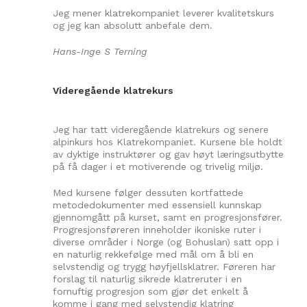
Jeg mener klatrekompaniet leverer kvalitetskurs
og jeg kan absolutt anbefale dem.
Hans-Inge S Terning
Videregående klatrekurs
Jeg har tatt videregående klatrekurs og senere
alpinkurs hos Klatrekompaniet. Kursene ble holdt
av dyktige instruktører og gav høyt læringsutbytte
på få dager i et motiverende og trivelig miljø.
Med kursene følger dessuten kortfattede
metodedokumenter med essensiell kunnskap
gjennomgått på kurset, samt en progresjonsfører.
Progresjonsføreren inneholder ikoniske ruter i
diverse områder i Norge (og Bohuslan) satt opp i
en naturlig rekkefølge med mål om å bli en
selvstendig og trygg høyfjellsklatrer. Føreren har
forslag til naturlig sikrede klatreruter i en
fornuftig progresjon som gjør det enkelt å
komme i gang med selvstendig klatring