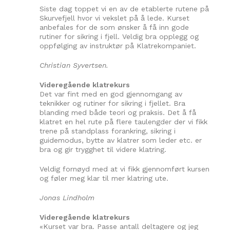
Siste dag toppet vi en av de etablerte rutene på
Skurvefjell hvor vi vekslet på å lede. Kurset
anbefales for de som ønsker å få inn gode
rutiner for sikring i fjell. Veldig bra opplegg og
oppfølging av instruktør på Klatrekompaniet.
Christian Syvertsen.
Videregående klatrekurs
Det var fint med en god gjennomgang av
teknikker og rutiner for sikring i fjellet. Bra
blanding med både teori og praksis. Det å få
klatret en hel rute på flere taulengder der vi fikk
trene på standplass forankring, sikring i
guidemodus, bytte av klatrer som leder etc. er
bra og gir trygghet til videre klatring.
Veldig fornøyd med at vi fikk gjennomført kursen
og føler meg klar til mer klatring ute.
Jonas Lindholm
Videregående klatrekurs
«Kurset var bra. Passe antall deltagere og jeg