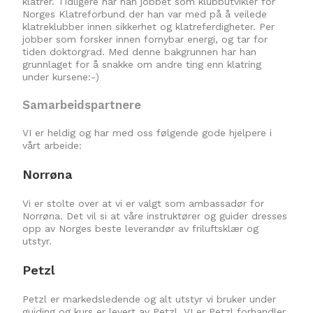
klatrer. Tidligere har han jobbet som klubbutvikler for
Norges Klatreforbund der han var med på å veilede
klatreklubber innen sikkerhet og klatreferdigheter. Per
jobber som forsker innen fornybar energi, og tar for
tiden doktorgrad. Med denne bakgrunnen har han
grunnlaget for å snakke om andre ting enn klatring
under kursene:-)
Samarbeidspartnere
VI er heldig og har med oss følgende gode hjelpere i
vårt arbeide:
Norrøna
Vi er stolte over at vi er valgt som ambassadør for
Norrøna. Det vil si at våre instruktører og guider dresses
opp av Norges beste leverandør av friluftsklær og
utstyr.
Petzl
Petzl er markedsledende og alt utstyr vi bruker under
guiding og kurs er levert av Petzl. VI er Petzl forhandler