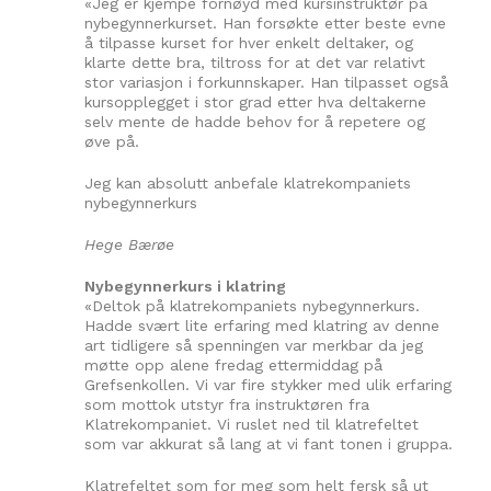
«Jeg er kjempe fornøyd med kursinstruktør på
nybegynnerkurset. Han forsøkte etter beste evne
å tilpasse kurset for hver enkelt deltaker, og
klarte dette bra, tiltross for at det var relativt
stor variasjon i forkunnskaper. Han tilpasset også
kursopplegget i stor grad etter hva deltakerne
selv mente de hadde behov for å repetere og
øve på.
Jeg kan absolutt anbefale klatrekompaniets
nybegynnerkurs
Hege Bærøe
Nybegynnerkurs i klatring
«Deltok på klatrekompaniets nybegynnerkurs.
Hadde svært lite erfaring med klatring av denne
art tidligere så spenningen var merkbar da jeg
møtte opp alene fredag ettermiddag på
Grefsenkollen. Vi var fire stykker med ulik erfaring
som mottok utstyr fra instruktøren fra
Klatrekompaniet. Vi ruslet ned til klatrefeltet
som var akkurat så lang at vi fant tonen i gruppa.
Klatrefeltet som for meg som helt fersk så ut