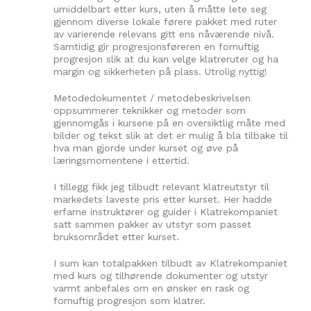
umiddelbart etter kurs, uten å måtte lete seg
gjennom diverse lokale førere pakket med ruter
av varierende relevans gitt ens nåværende nivå.
Samtidig gir progresjonsføreren en fornuftig
progresjon slik at du kan velge klatreruter og ha
margin og sikkerheten på plass. Utrolig nyttig!
Metodedokumentet / metodebeskrivelsen
oppsummerer teknikker og metoder som
gjennomgås i kursene på en oversiktlig måte med
bilder og tekst slik at det er mulig å bla tilbake til
hva man gjorde under kurset og øve på
læringsmomentene i ettertid.
I tillegg fikk jeg tilbudt relevant klatreutstyr til
markedets laveste pris etter kurset. Her hadde
erfarne instruktører og guider i Klatrekompaniet
satt sammen pakker av utstyr som passet
bruksområdet etter kurset.
I sum kan totalpakken tilbudt av Klatrekompaniet
med kurs og tilhørende dokumenter og utstyr
varmt anbefales om en ønsker en rask og
fornuftig progresjon som klatrer.