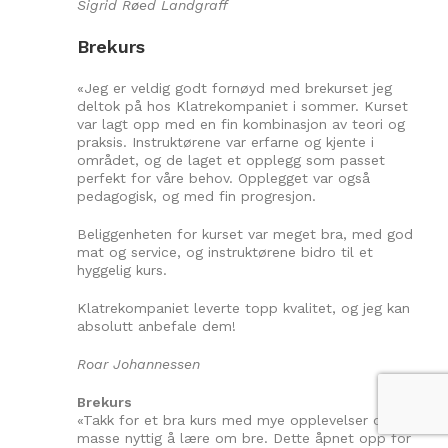
Sigrid Røed Landgraff
Brekurs
«Jeg er veldig godt fornøyd med brekurset jeg
deltok på hos Klatrekompaniet i sommer. Kurset
var lagt opp med en fin kombinasjon av teori og
praksis. Instruktørene var erfarne og kjente i
området, og de laget et opplegg som passet
perfekt for våre behov. Opplegget var også
pedagogisk, og med fin progresjon.
Beliggenheten for kurset var meget bra, med god
mat og service, og instruktørene bidro til et
hyggelig kurs.
Klatrekompaniet leverte topp kvalitet, og jeg kan
absolutt anbefale dem!
Roar Johannessen
Brekurs
«Takk for et bra kurs med mye opplevelser og
masse nyttig å lære om bre. Dette åpnet opp for