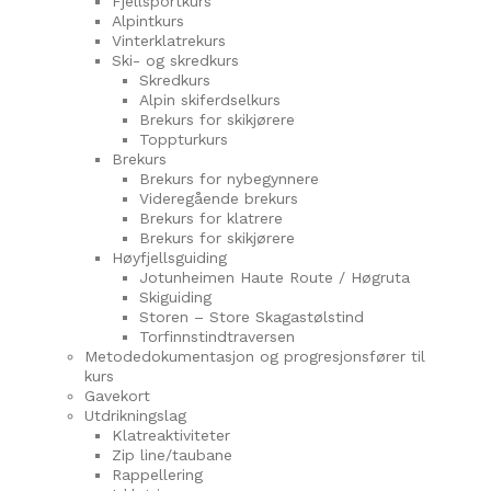
Fjellsportkurs
Alpintkurs
Vinterklatrekurs
Ski- og skredkurs
Skredkurs
Alpin skiferdselkurs
Brekurs for skikjørere
Toppturkurs
Brekurs
Brekurs for nybegynnere
Videregående brekurs
Brekurs for klatrere
Brekurs for skikjørere
Høyfjellsguiding
Jotunheimen Haute Route / Høgruta
Skiguiding
Storen – Store Skagastølstind
Torfinnstindtraversen
Metodedokumentasjon og progresjonsfører til
kurs
Gavekort
Utdrikningslag
Klatreaktiviteter
Zip line/taubane
Rappellering