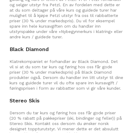
og selger utstyr fra Petzl. En av fordelen med dette er
at du som deltager på våre kurs og guidede turer har
mulighet til å kjøpe Petzl utstyr fra oss til rabbatterte
priser (30 % under markedspris). Du vil for eksempel
spare inn hele kursavgiften om du handler inn
utstyrspakke under våre «Nybegynnerkurs i klatring» eller
andre kurs / guidede turer.
Black Diamond
Klatrekompaniet er forhandler av Black Diamond. Det
vil si at du som tar kurs og føring hos oss får gode
priser (30 % under markedspris) på Black Diamond
produkter også. Dersom du handler inn litt utstyr til dine
kurs og guidede turer vil du ofte spare inn kursavgift /
føringsprisen i form av rabbatter som vi gir våre kunder.
Stereo Skis
Dersom du tar kurs og føring hos oss får gode priser
(20 % rabatt på pakkepriser (ski, bindinger og feller)) på
Stereo Skis. Kontakt oss dersom du ønsker norsk
designet toppturutstyr. Vi mener dette er det absulutt