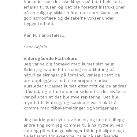
Kursleder kan det ikke klages på i det hele tatt,
erfaren til tusen og det ble foretatt instruksjoner
på en rolig og sikker måte, noe som skaper en
god atmosfære og deltakerne vokser under
trygge forhold.
Kan kun anbefales…!
Peer Søjdis
Videregående klatrekurs
Jeg var veldig fornøyd med kurset sist helg!
Siden jeg hadde litt erfaring med klatring på
naturlige sikringer på forhånd, var jeg spent på
om opplegget ville bli for «repeterende».
Kursleder tilpasset kurset etter mitt og de andres
ståsted, og vi lærte derfor videre fra det nivået vi
var på uten at det ble mye repitering. Det ble
mye tid til klatring, og kursleder var flink til å
komme med tilbakemeldinger og korrigeringer.
Jeg hadde god nytte av kurset, og lærte i tillegg
andre ting som jeg kommer til å ha nytte av ved
klatring på naturlige sikringer både på klippe og i
fjellet (som for eksempel talje på selvlåsende