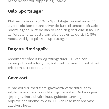
beste skiene for topptur og i bakke.
Oslo Sportslager
Klatrekompaniet og Oslo Sportslager samarbeider. VI
leverer bla kompetansegivende kurs til ansatte på Oslo
Sportslager slik at de kan veilede deg ved dine kjøp. En
av fordelene av dette samarbeidet er at du vil få 15%
rabatt ved kjøp på Oslo Sportslager.
Dagens Næringsliv
Annonserer våre kurs og føringsturer. Du kan for
eksempel booke
Høgruta
, isklatrekurs mm til rabbattert
pris som DN Fordel kunde.
Gavekort
Vi har avtaler med flere gavekortleverandører som
selger videre våre produkter og tjenester. Du kan også
kjøpe gavekort til våre kurs, guidede turer og
opplevelser direkte av oss. Du kan lese mer om
våre
gavekort her…