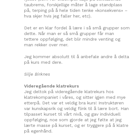
taubrems, forskjellige måter å lage standplass
på, terping på å hele tiden tenke «konsekvens» –
hva skjer hvis jeg faller her, etc).
Det er en klar fordel å lære i så små grupper som
dette. Når man er så små grupper får man
tettere oppfølging, det blir mindre venting og
man rekker over mer.
Jeg kommer absolutt til å anbefale andre å delta
på kurs med dere.
Silje Birknes
Videregående klatrekurs
Jeg deltok på videregående klatrekurs hos
klatrekompaniet i våres, og sitter igjen med mye
etterpå. Det var et veldig bra kurs! Instruktøren
var kunskapsrik og veldig flink til å lære bort. Han
tilpasset kurset til vårt nivå, og gav individuell
oppfølging, noe som gjorde at jeg følte at jeg
lærte masse på kurset, og er tryggere på å klatre
på egenhånd.