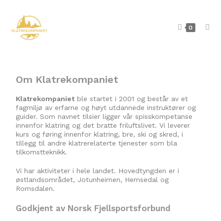
0
Om Klatrekompaniet
Klatrekompaniet
ble startet i 2001 og består av et
fagmiljø av erfarne og høyt utdannede instruktører og
guider. Som navnet tilsier ligger vår spisskompetanse
innenfor klatring og det bratte friluftslivet. Vi leverer
kurs og føring innenfor klatring, bre, ski og skred, i
tillegg til andre klatrerelaterte tjenester som bla
tilkomstteknikk.
Vi har aktiviteter i hele landet. Hovedtyngden er i
østlandsområdet, Jotunheimen, Hemsedal og
Romsdalen.
Godkjent av Norsk Fjellsportsforbund