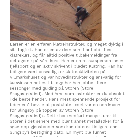
Larsen er en erfaren klatreinstruktør, og meget dyktig i
sitt fagfelt. Han er en av dem som har holdt flest
klatrekurs, og får alltid positive tilbakemeldinger fra
deltagerne på våre kurs. Han er en ressursperson innen
fjellsport og en aktiv skrivent i bladet Klatring. Han har
tidligere vært ansvarlig for klatreaktiviteten på
Villmarkshuset og var hovedinstruktør og ansvarlig for
kursvirksomheten. I tillegg har han jobbet flere
sessonger med guiding på Storen (Store
Skagastølstind). Med Arne som instruktør er du absolutt
i de beste hender. Hans mest spennende prosjekt for
tiden er å bevise at postulatet «det var en nordmann
før Slingsby på toppen av Storen (Store
Skagastølstind)». Dette har medført mange turer til
Storen i det senere med blant annet metallsøker for å
søke opp gjenstander som kan dateres tidligere enn
Slingsby’s bestigning dato. En mynt ble funnet