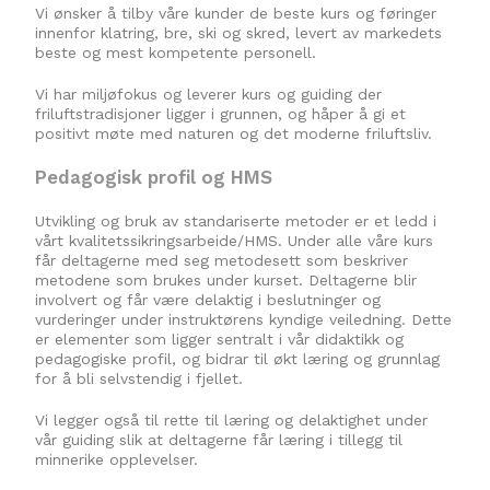
Vi ønsker å tilby våre kunder de beste kurs og føringer
innenfor klatring, bre, ski og skred, levert av markedets
beste og mest kompetente personell.
Vi har miljøfokus og leverer kurs og guiding der
friluftstradisjoner ligger i grunnen, og håper å gi et
positivt møte med naturen og det moderne friluftsliv.
Pedagogisk profil og HMS
Utvikling og bruk av standariserte metoder er et ledd i
vårt kvalitetssikringsarbeide/HMS. Under alle våre kurs
får deltagerne med seg metodesett som beskriver
metodene som brukes under kurset. Deltagerne blir
involvert og får være delaktig i beslutninger og
vurderinger under instruktørens kyndige veiledning. Dette
er elementer som ligger sentralt i vår didaktikk og
pedagogiske profil, og bidrar til økt læring og grunnlag
for å bli selvstendig i fjellet.
Vi legger også til rette til læring og delaktighet under
vår guiding slik at deltagerne får læring i tillegg til
minnerike opplevelser.