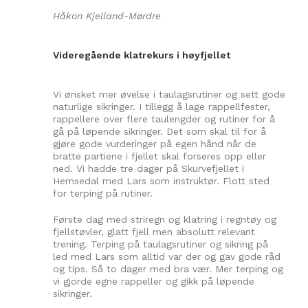
Håkon Kjelland-Mørdre
Videregående klatrekurs i høyfjellet
Vi ønsket mer øvelse i taulagsrutiner og sett gode
naturlige sikringer. I tillegg å lage rappellfester,
rappellere over flere taulengder og rutiner for å
gå på løpende sikringer. Det som skal til for å
gjøre gode vurderinger på egen hånd når de
bratte partiene i fjellet skal forseres opp eller
ned. Vi hadde tre dager på Skurvefjellet i
Hemsedal med Lars som instruktør. Flott sted
for terping på rutiner.
Første dag med striregn og klatring i regntøy og
fjellstøvler, glatt fjell men absolutt relevant
trening. Terping på taulagsrutiner og sikring på
led med Lars som alltid var der og gav gode råd
og tips. Så to dager med bra vær. Mer terping og
vi gjorde egne rappeller og gikk på løpende
sikringer.