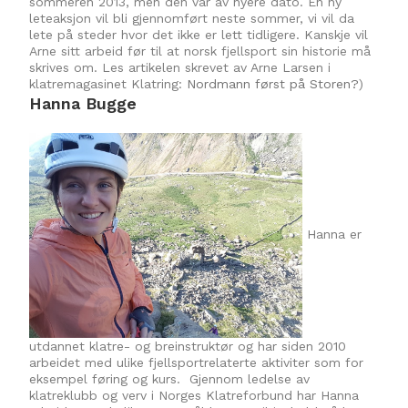
sommeren 2013, men den var av nyere dato. En ny
leteaksjon vil bli gjennomført neste sommer, vi vil da
lete på steder hvor det ikke er lett tidligere. Kanskje vil
Arne sitt arbeid før til at norsk fjellsport sin historie må
skrives om. Les artikelen skrevet av Arne Larsen i
klatremagasinet Klatring:
Nordmann først på Storen?
)
Hanna Bugge
Hanna er
utdannet klatre- og breinstruktør og har siden 2010
arbeidet med ulike fjellsportrelaterte aktiviter som for
eksempel føring og kurs. Gjennom ledelse av
klatreklubb og verv i Norges Klatreforbund har Hanna