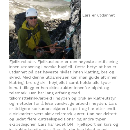
Lars er utdannet
Fjellkursleder. Fjellkursleder er den høyeste sertifisering
innen utdanning i norske høyfjell. Dette betyr at han er
utdannet på det høyeste nivået innen klatring, bre og
skred. Med denne utdannelsen kan man guide alt innen
klatring, bre og ski i høyfjellet samt holde alle typer
kurs. I tillegg er han skiinstruktør innenfor alpint og
telemark. Han har lang erfaring med
tilkomstteknikk/arbeid i høyden og bruk av klatreutstyr
og metoder for å løse vanskelige arbeid i høyden. Lars
er tidligere konkurransekjører i alpint og har etter endt
alpinkarriere vært aktiv telemark kjører. Han har deltatt
og ledet flere klatreekspedisjoner og andre typer
ekspedisjoner. Lars har ledet DNT Fjellsport sin kurs og
instruktørkomite over flere år, der han blant annet