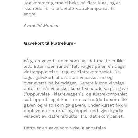
Jeg kommer gjerne tilbake på flere kurs, og er
ikke redd for å anbefale klatrekompaniet til
andre.
Svanhild Madsen
Gavekort til klatrekurs»
«Å gi en gave til noen som har det meste er ikke
lett. Etter noen runder falt valget på en en dags
klatreopplevelse i regi av Klatrekompaniet. De
laget gavekort til oss som vi pakket inn og
overleverte på bursdagen. Senere kunne vi velge
dato for når vi ønsket kurset vi hadde valgt i gave
(”Opplevelse i klatreveggen”), og Klatrekompaniet
satt opp ett eget kurs for oss fire (de to som fikk
gaven og vi to som ga gaven). Under kurset fikk vi
oppleve en klatretur og rappell ned igjen kyndig
veiledet av klatreinstruktør fra Klatrekompaniet.
Dette er en gave som virkelig anbefales