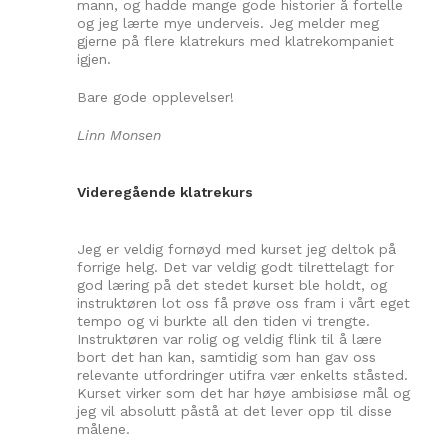
mann, og hadde mange gode historier å fortelle
og jeg lærte mye underveis. Jeg melder meg
gjerne på flere klatrekurs med klatrekompaniet
igjen.
Bare gode opplevelser!
Linn Monsen
Videregående klatrekurs
Jeg er veldig fornøyd med kurset jeg deltok på
forrige helg. Det var veldig godt tilrettelagt for
god læring på det stedet kurset ble holdt, og
instruktøren lot oss få prøve oss fram i vårt eget
tempo og vi burkte all den tiden vi trengte.
Instruktøren var rolig og veldig flink til å lære
bort det han kan, samtidig som han gav oss
relevante utfordringer utifra vær enkelts ståsted.
Kurset virker som det har høye ambisiøse mål og
jeg vil absolutt påstå at det lever opp til disse
målene.