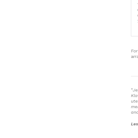
For
arr
”
Je
Kla
ute
mer
an
Les