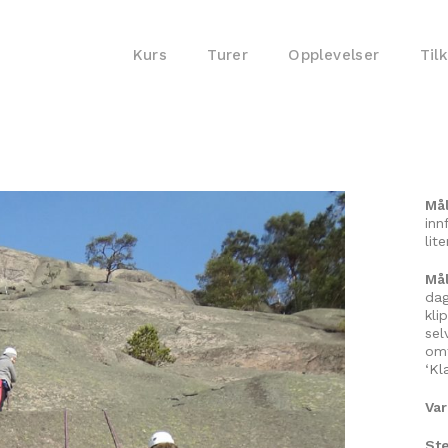
Kurs
Turer
Opplevelser
Til
Må
inn
lit
Mål
dag
kli
sel
omf
‘
Kl
Va
Ste