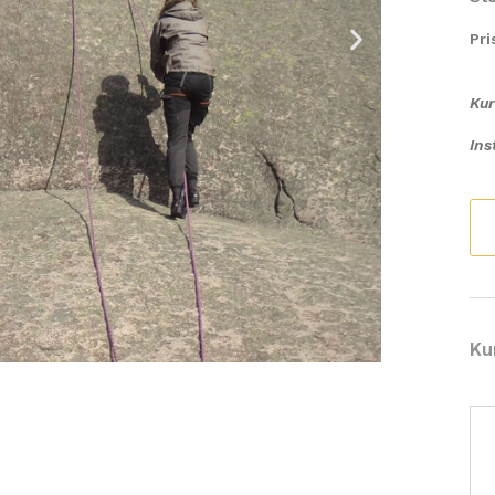
Pri
Ku
Ins
Ku