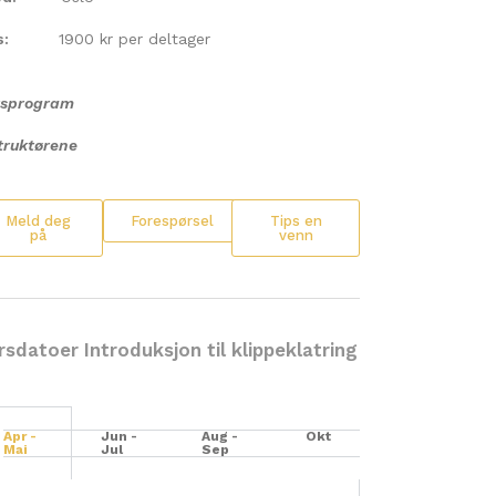
s:
1900 kr per deltager
rsprogram
truktørene
Meld deg
Forespørsel
Tips en
på
venn
rsdatoer Introduksjon til klippeklatring
Apr -
Jun -
Aug -
Okt
Mai
Jul
Sep