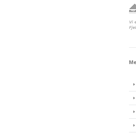
Vi 
Fje
Me