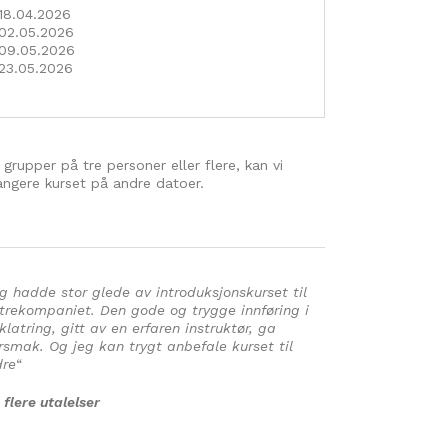
18.04.2026
02.05.2026
09.05.2026
23.05.2026
 grupper på tre personer eller flere, kan vi
angere kurset på andre datoer.
g hadde stor glede av introduksjonskurset til
trekompaniet. Den gode og trygge innføring i
klatring, gitt av en erfaren instruktør, ga
smak. Og jeg kan trygt anbefale kurset til
dre
“
 flere utalelser