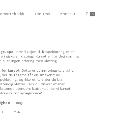
komstteknikk
Om Oss
Kontakt
0
lgruppe:
Introduksjon til klippeklatring er et
føringskurs i klatring. Kurset er for deg som har
en eller ingen erfaring med klatring.
 for kurset:
Dette er et innføringskurs på en
 der deltagerne får en smakebit av
ppeklatring, og ikke et kurs der du blir
vstendig klatrer. Hvis du ønsker et mer
attende utendørs klatrekurs har vi kurset
atrekurs for nybegynnere
‘.
righet:
1 dag.
d:
Oslo